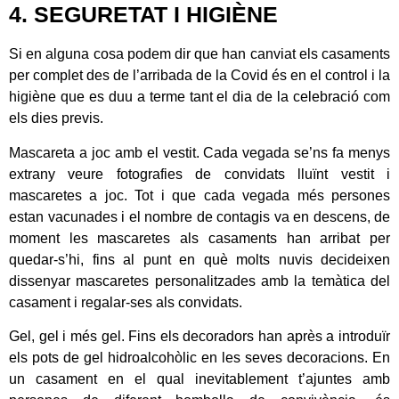
4. SEGURETAT I HIGIÈNE
Si en alguna cosa podem dir que han canviat els casaments
per complet des de l’arribada de la Covid és en el control i la
higiène que es duu a terme tant el dia de la celebració com
els dies previs.
Mascareta a joc amb el vestit. Cada vegada se’ns fa menys
extrany veure fotografies de convidats lluïnt vestit i
mascaretes a joc. Tot i que cada vegada més persones
estan vacunades i el nombre de contagis va en descens, de
moment les mascaretes als casaments han arribat per
quedar-s’hi, fins al punt en què molts nuvis decideixen
dissenyar mascaretes personalitzades amb la temàtica del
casament i regalar-ses als convidats.
Gel, gel i més gel. Fins els decoradors han après a introduïr
els pots de gel hidroalcohòlic en les seves decoracions. En
un casament en el qual inevitablement t’ajuntes amb