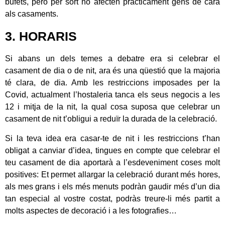
bufets, però per sort no afecten pràcticament gens de cara
als casaments.
3. HORARIS
Si abans un dels temes a debatre era si celebrar el
casament de dia o de nit, ara és una qüestió que la majoria
té clara, de dia. Amb les restriccions imposades per la
Covid, actualment l’hostaleria tanca els seus negocis a les
12 i mitja de la nit, la qual cosa suposa que celebrar un
casament de nit t’obligui a reduïr la durada de la celebració.
Si la teva idea era casar-te de nit i les restriccions t’han
obligat a canviar d’idea, tingues en compte que celebrar el
teu casament de dia aportarà a l’esdeveniment coses molt
positives: Et permet allargar la celebració durant més hores,
als mes grans i els més menuts podràn gaudir més d’un dia
tan especial al vostre costat, podràs treure-li més partit a
molts aspectes de decoració i a les fotografies…