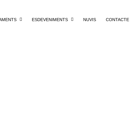
AMENTS
ESDEVENIMENTS
NUVIS
CONTACTE
RTICULARS A GIRONA
dia.
Nosaltres ens en
la resta.