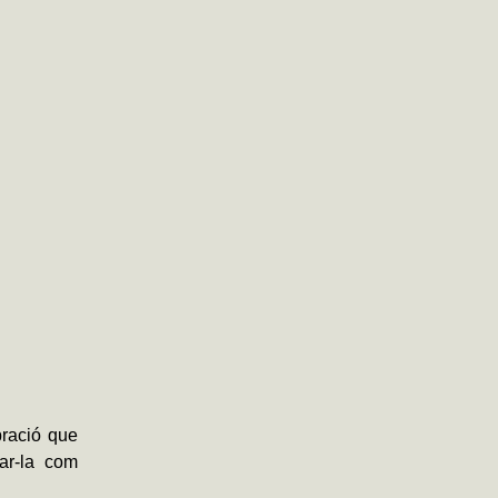
bració que
ar-la com