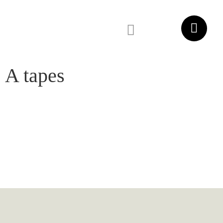
DEMANA EL TEU PRESSUPOST
A tapes